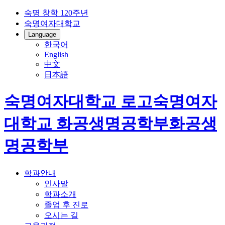
숙명 창학 120주년
숙명여자대학교
Language
한국어
English
中文
日本語
숙명여자대학교 로고
숙명여자
대학교
화공생명공학부
화공생
명공학부
학과안내
인사말
학과소개
졸업 후 진로
오시는 길