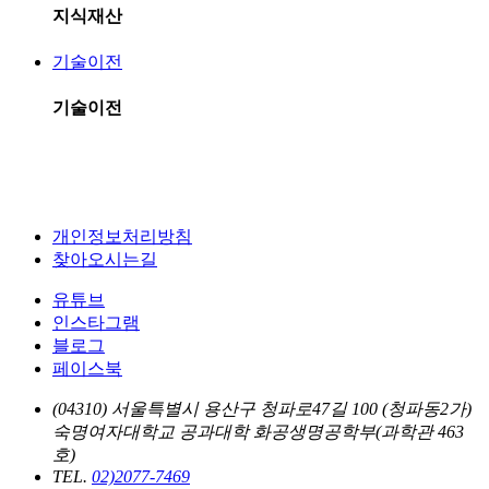
지식재산
기술이전
기술이전
개인정보처리방침
찾아오시는길
유튜브
인스타그램
블로그
페이스북
(04310) 서울특별시 용산구 청파로47길 100 (청파동2가)
숙명여자대학교 공과대학 화공생명공학부(과학관 463
호)
TEL.
02)2077-7469