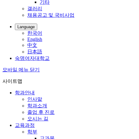
기타
갤러리
채용공고 및 국비사업
Language
한국어
English
中文
日本語
숙명여자대학교
모바일 메뉴 닫기
사이트맵
학과안내
인사말
학과소개
졸업 후 진로
오시는 길
교육과정
학부
교과목