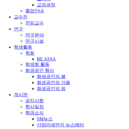
교과과정
졸업안내
교수진
전임교수
연구
연구분야
연구시설
학생활동
학회
BE ASSA
학생회 활동
화생공인 행사
화생공인의 봄
화생공인의 가을
화생공인의 밤
게시판
공지사항
학사일정
학과소식
SM뉴스
산업미세먼지 뉴스레터