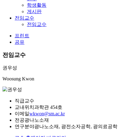
학생활동
게시판
전임교수
전임교수
프린트
공유
전임교수
권우성
Woosung Kwon
직급
교수
교내위치
과학관 454호
이메일
wkwon@sm.ac.kr
전공
광나노소재
연구분야
광나노소재, 광전소자공학, 광의료공학