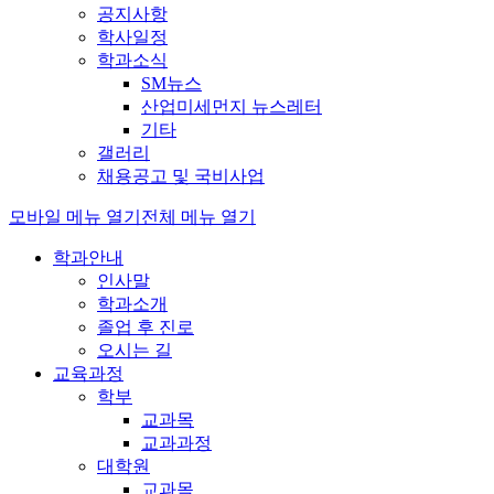
공지사항
학사일정
학과소식
SM뉴스
산업미세먼지 뉴스레터
기타
갤러리
채용공고 및 국비사업
모바일 메뉴 열기
전체 메뉴 열기
학과안내
인사말
학과소개
졸업 후 진로
오시는 길
교육과정
학부
교과목
교과과정
대학원
교과목