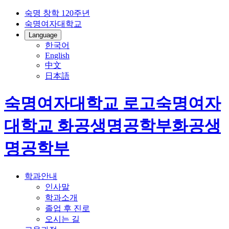
숙명 창학 120주년
숙명여자대학교
Language
한국어
English
中文
日本語
숙명여자대학교 로고
숙명여자
대학교
화공생명공학부
화공생
명공학부
학과안내
인사말
학과소개
졸업 후 진로
오시는 길