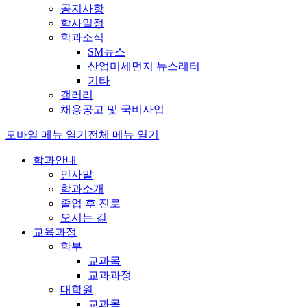
공지사항
학사일정
학과소식
SM뉴스
산업미세먼지 뉴스레터
기타
갤러리
채용공고 및 국비사업
모바일 메뉴 열기
전체 메뉴 열기
학과안내
인사말
학과소개
졸업 후 진로
오시는 길
교육과정
학부
교과목
교과과정
대학원
교과목