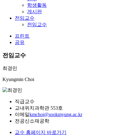
학생활동
게시판
전임교수
전임교수
프린트
공유
전임교수
최경민
Kyungmin Choi
직급
교수
교내위치
과학관 553호
이메일
kmchoi@sookmyung.ac.kr
전공
신소재공학
교수 홈페이지 바로가기