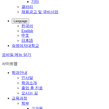
기타
갤러리
채용공고 및 국비사업
Language
한국어
English
中文
日本語
숙명여자대학교
모바일 메뉴 닫기
사이트맵
학과안내
인사말
학과소개
졸업 후 진로
오시는 길
교육과정
학부
교과목