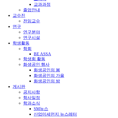
교과과정
졸업안내
교수진
전임교수
연구
연구분야
연구시설
학생활동
학회
BE ASSA
학생회 활동
화생공인 행사
화생공인의 봄
화생공인의 가을
화생공인의 밤
게시판
공지사항
학사일정
학과소식
SM뉴스
산업미세먼지 뉴스레터