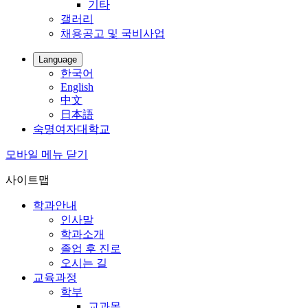
기타
갤러리
채용공고 및 국비사업
Language
한국어
English
中文
日本語
숙명여자대학교
모바일 메뉴 닫기
사이트맵
학과안내
인사말
학과소개
졸업 후 진로
오시는 길
교육과정
학부
교과목