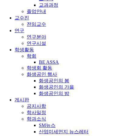
교과과정
졸업안내
교수진
전임교수
연구
연구분야
연구시설
학생활동
학회
BE ASSA
학생회 활동
화생공인 행사
화생공인의 봄
화생공인의 가을
화생공인의 밤
게시판
공지사항
학사일정
학과소식
SM뉴스
산업미세먼지 뉴스레터