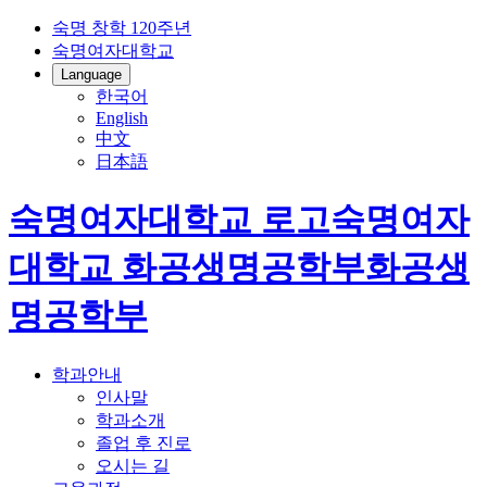
숙명 창학 120주년
숙명여자대학교
Language
한국어
English
中文
日本語
숙명여자대학교 로고
숙명여자
대학교
화공생명공학부
화공생
명공학부
학과안내
인사말
학과소개
졸업 후 진로
오시는 길