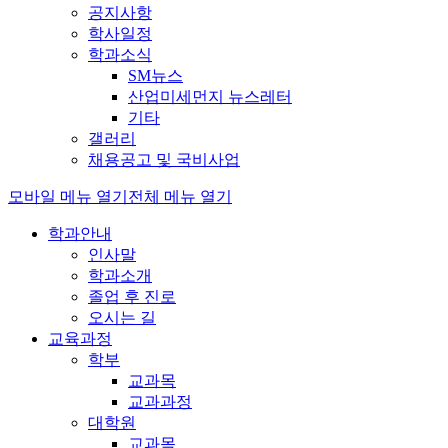
공지사항
학사일정
학과소식
SM뉴스
산업미세먼지 뉴스레터
기타
갤러리
채용공고 및 국비사업
모바일 메뉴 열기
전체 메뉴 열기
학과안내
인사말
학과소개
졸업 후 진로
오시는 길
교육과정
학부
교과목
교과과정
대학원
교과목