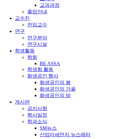
교과과정
졸업안내
교수진
전임교수
연구
연구분야
연구시설
학생활동
학회
BE ASSA
학생회 활동
화생공인 행사
화생공인의 봄
화생공인의 가을
화생공인의 밤
게시판
공지사항
학사일정
학과소식
SM뉴스
산업미세먼지 뉴스레터