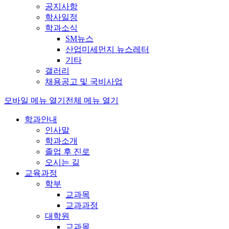
공지사항
학사일정
학과소식
SM뉴스
산업미세먼지 뉴스레터
기타
갤러리
채용공고 및 국비사업
모바일 메뉴 열기
전체 메뉴 열기
학과안내
인사말
학과소개
졸업 후 진로
오시는 길
교육과정
학부
교과목
교과과정
대학원
교과목