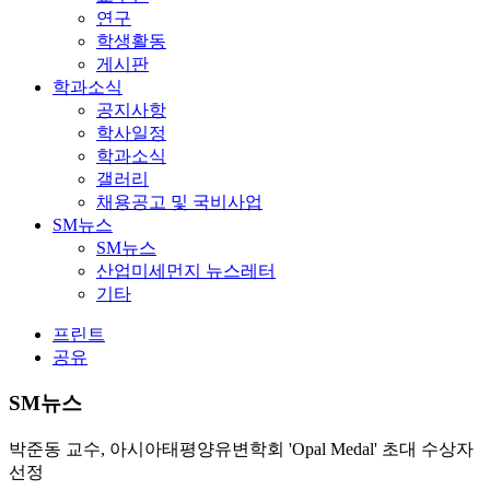
연구
학생활동
게시판
학과소식
공지사항
학사일정
학과소식
갤러리
채용공고 및 국비사업
SM뉴스
SM뉴스
산업미세먼지 뉴스레터
기타
프린트
공유
SM뉴스
박준동 교수, 아시아태평양유변학회 'Opal Medal' 초대 수상자
선정