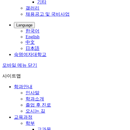
기타
갤러리
채용공고 및 국비사업
Language
한국어
English
中文
日本語
숙명여자대학교
모바일 메뉴 닫기
사이트맵
학과안내
인사말
학과소개
졸업 후 진로
오시는 길
교육과정
학부
교과목