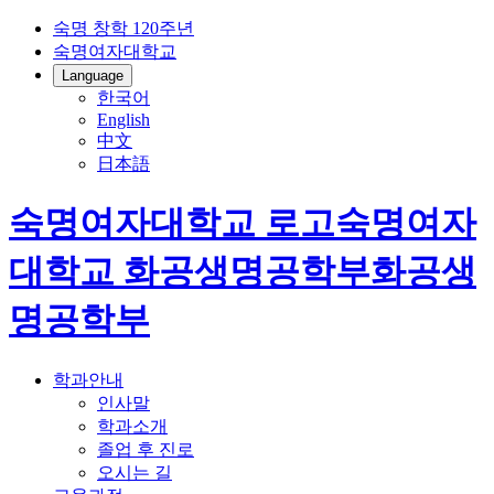
숙명 창학 120주년
숙명여자대학교
Language
한국어
English
中文
日本語
숙명여자대학교 로고
숙명여자
대학교
화공생명공학부
화공생
명공학부
학과안내
인사말
학과소개
졸업 후 진로
오시는 길