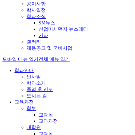
공지사항
학사일정
학과소식
SM뉴스
산업미세먼지 뉴스레터
기타
갤러리
채용공고 및 국비사업
모바일 메뉴 열기
전체 메뉴 열기
학과안내
인사말
학과소개
졸업 후 진로
오시는 길
교육과정
학부
교과목
교과과정
대학원
교과목