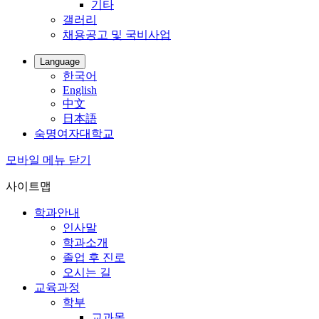
기타
갤러리
채용공고 및 국비사업
Language
한국어
English
中文
日本語
숙명여자대학교
모바일 메뉴 닫기
사이트맵
학과안내
인사말
학과소개
졸업 후 진로
오시는 길
교육과정
학부
교과목