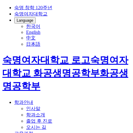
숙명 창학 120주년
숙명여자대학교
Language
한국어
English
中文
日本語
숙명여자대학교 로고
숙명여자
대학교
화공생명공학부
화공생
명공학부
학과안내
인사말
학과소개
졸업 후 진로
오시는 길