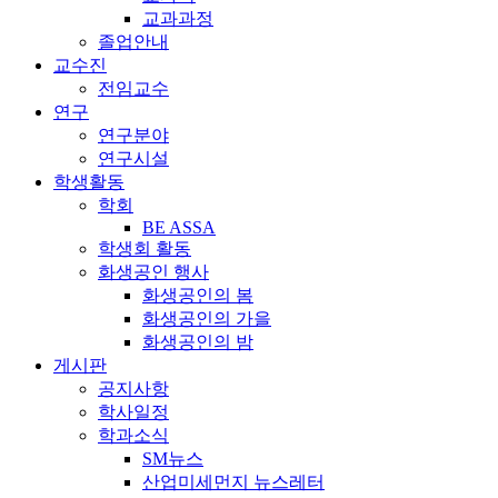
교과과정
졸업안내
교수진
전임교수
연구
연구분야
연구시설
학생활동
학회
BE ASSA
학생회 활동
화생공인 행사
화생공인의 봄
화생공인의 가을
화생공인의 밤
게시판
공지사항
학사일정
학과소식
SM뉴스
산업미세먼지 뉴스레터