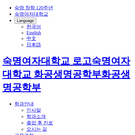
숙명 창학 120주년
숙명여자대학교
Language
한국어
English
中文
日本語
숙명여자대학교 로고
숙명여자
대학교
화공생명공학부
화공생
명공학부
학과안내
인사말
학과소개
졸업 후 진로
오시는 길