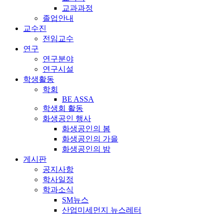
교과과정
졸업안내
교수진
전임교수
연구
연구분야
연구시설
학생활동
학회
BE ASSA
학생회 활동
화생공인 행사
화생공인의 봄
화생공인의 가을
화생공인의 밤
게시판
공지사항
학사일정
학과소식
SM뉴스
산업미세먼지 뉴스레터