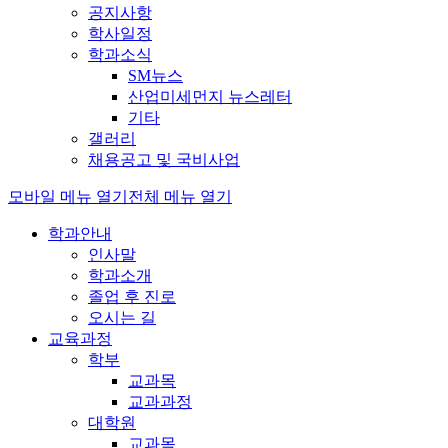
공지사항
학사일정
학과소식
SM뉴스
산업미세먼지 뉴스레터
기타
갤러리
채용공고 및 국비사업
모바일 메뉴 열기
전체 메뉴 열기
학과안내
인사말
학과소개
졸업 후 진로
오시는 길
교육과정
학부
교과목
교과과정
대학원
교과목