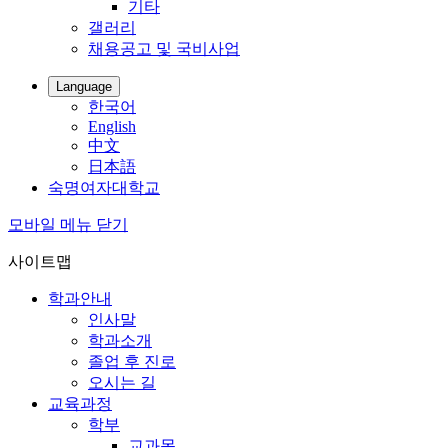
기타
갤러리
채용공고 및 국비사업
Language
한국어
English
中文
日本語
숙명여자대학교
모바일 메뉴 닫기
사이트맵
학과안내
인사말
학과소개
졸업 후 진로
오시는 길
교육과정
학부
교과목