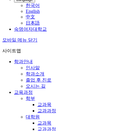
한국어
English
中文
日本語
숙명여자대학교
모바일 메뉴 닫기
사이트맵
학과안내
인사말
학과소개
졸업 후 진로
오시는 길
교육과정
학부
교과목
교과과정
대학원
교과목
교과과정