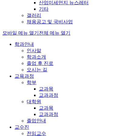
산업미세먼지 뉴스레터
기타
갤러리
채용공고 및 국비사업
모바일 메뉴 열기
전체 메뉴 열기
학과안내
인사말
학과소개
졸업 후 진로
오시는 길
교육과정
학부
교과목
교과과정
대학원
교과목
교과과정
졸업안내
교수진
전임교수