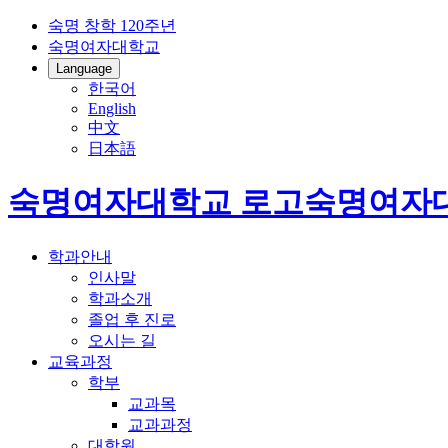
숙명 창학 120주년
숙명여자대학교
Language
한국어
English
中文
日本語
숙명여자대학교 로고
숙명여자
학과안내
인사말
학과소개
졸업 후 진로
오시는 길
교육과정
학부
교과목
교과과정
대학원