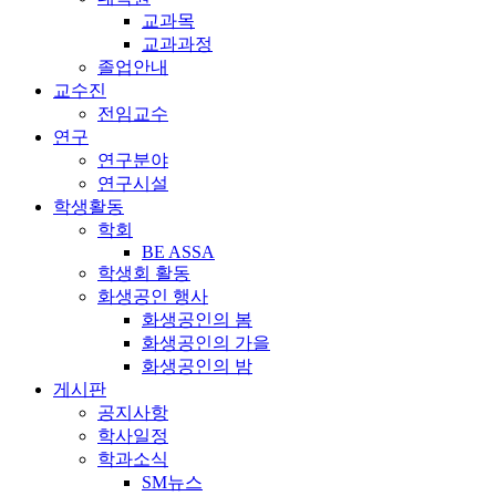
교과목
교과과정
졸업안내
교수진
전임교수
연구
연구분야
연구시설
학생활동
학회
BE ASSA
학생회 활동
화생공인 행사
화생공인의 봄
화생공인의 가을
화생공인의 밤
게시판
공지사항
학사일정
학과소식
SM뉴스