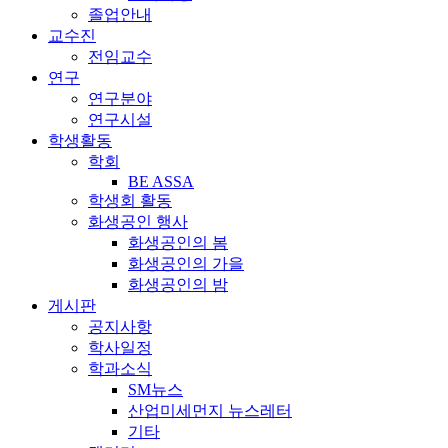
졸업안내
교수진
전임교수
연구
연구분야
연구시설
학생활동
학회
BE ASSA
학생회 활동
화생공인 행사
화생공인의 봄
화생공인의 가을
화생공인의 밤
게시판
공지사항
학사일정
학과소식
SM뉴스
산업미세먼지 뉴스레터
기타