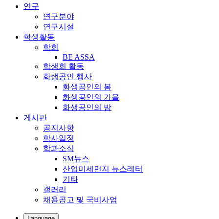
연구
연구분야
연구시설
학생활동
학회
BE ASSA
학생회 활동
화생공인 행사
화생공인의 봄
화생공인의 가을
화생공인의 밤
게시판
공지사항
학사일정
학과소식
SM뉴스
산업미세먼지 뉴스레터
기타
갤러리
채용공고 및 국비사업
Language