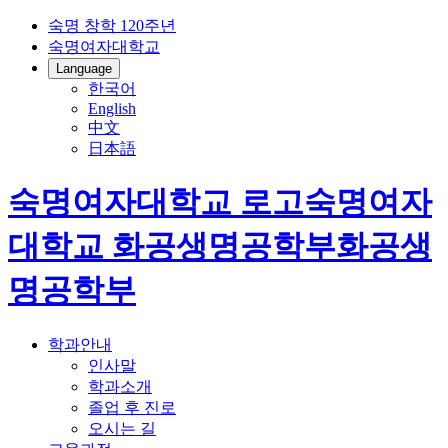
숙명 창학 120주년
숙명여자대학교
Language
한국어
English
中文
日本語
숙명여자대학교 로고
숙명여자
대학교
화공생명공학부
화공생
명공학부
학과안내
인사말
학과소개
졸업 후 진로
오시는 길