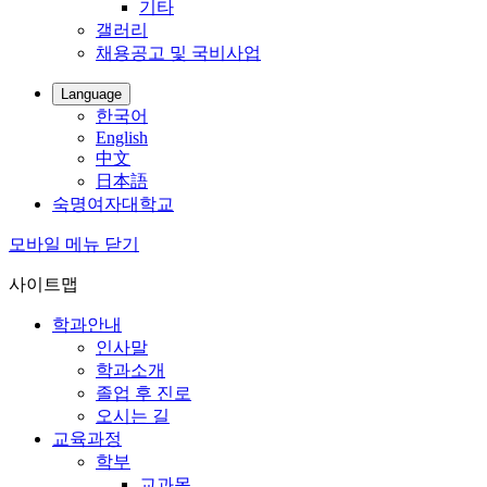
기타
갤러리
채용공고 및 국비사업
Language
한국어
English
中文
日本語
숙명여자대학교
모바일 메뉴 닫기
사이트맵
학과안내
인사말
학과소개
졸업 후 진로
오시는 길
교육과정
학부
교과목