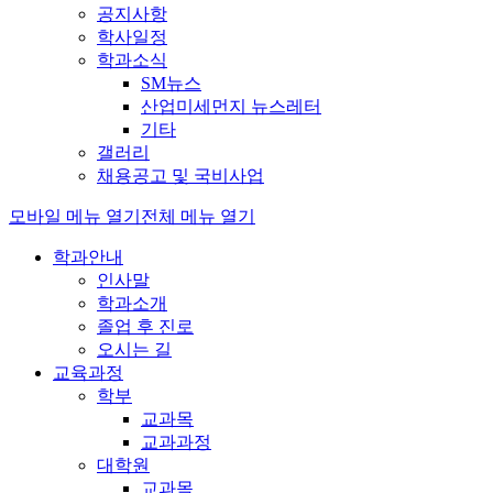
공지사항
학사일정
학과소식
SM뉴스
산업미세먼지 뉴스레터
기타
갤러리
채용공고 및 국비사업
모바일 메뉴 열기
전체 메뉴 열기
학과안내
인사말
학과소개
졸업 후 진로
오시는 길
교육과정
학부
교과목
교과과정
대학원
교과목