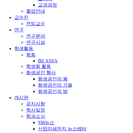
교과과정
졸업안내
교수진
전임교수
연구
연구분야
연구시설
학생활동
학회
BE ASSA
학생회 활동
화생공인 행사
화생공인의 봄
화생공인의 가을
화생공인의 밤
게시판
공지사항
학사일정
학과소식
SM뉴스
산업미세먼지 뉴스레터